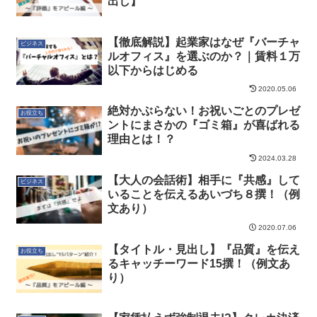
出し】
【徹底解説】起業家はなぜ『バーチャ
ビジネス
ルオフィス』を選ぶのか？｜賃料１万
以下からはじめる
2020.05.06
絶対かぶらない！お祝いごとのプレゼ
お役立ち
ントにまさかの『ゴミ箱』が喜ばれる
理由とは！？
2024.03.28
【大人の会話術】相手に『共感』して
ビジネス
いることを伝えるあいづち８撰！（例
文あり）
2020.07.06
【タイトル・見出し】『品質』を伝え
お役立ち
るキャッチーワード15撰！（例文あ
り）