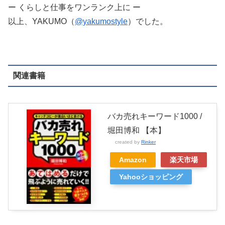
ー くらしと仕事をワンランク上に ー
以上、YAKUMO（
@yakumostyle
）でした。
関連書籍
バカ売れキーワード1000 /
堀田博和 【本】
created by
Rinker
Amazon
楽天市場
Yahooショッピング