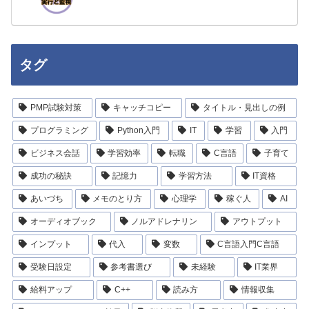
タグ
PMP試験対策
キャッチコピー
タイトル・見出しの例
プログラミング
Python入門
IT
学習
入門
ビジネス会話
学習効率
転職
C言語
子育て
成功の秘訣
記憶力
学習方法
IT資格
あいづち
メモのとり方
心理学
稼ぐ人
AI
オーディオブック
ノルアドレナリン
アウトプット
インプット
代入
変数
C言語入門C言語
受験日設定
参考書選び
未経験
IT業界
給料アップ
C++
読み方
情報収集