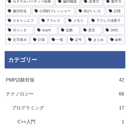
カクテルパーティー効果
脳内物質
思考力
集中力
脳活性化
心理的プレッシャー
頭がいい人
記憶
スキャンエフ
アドレス
メモリ
アドレス演算子
ポインタ
scanf
定数
宣言
30代
文字表示
計算
一覧
記号
まとめ
給料
カテゴリー
PMP試験対策
42
テクノロジー
66
プログラミング
17
C++入門
1