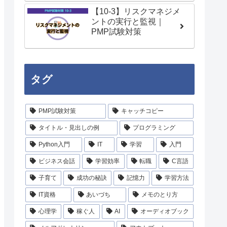
【10-3】リスクマネジメ
ントの実行と監視｜
PMP試験対策
タグ
PMP試験対策
キャッチコピー
タイトル・見出しの例
プログラミング
Python入門
IT
学習
入門
ビジネス会話
学習効率
転職
C言語
子育て
成功の秘訣
記憶力
学習方法
IT資格
あいづち
メモのとり方
心理学
稼ぐ人
AI
オーディオブック