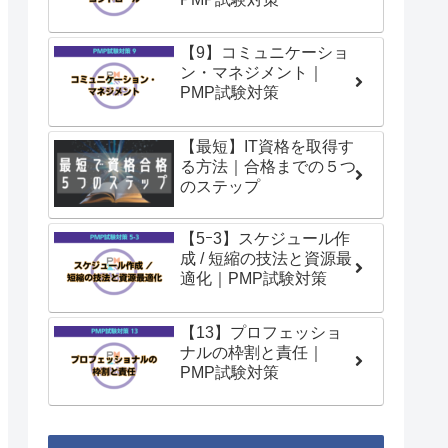
【9】コミュニケーショ
ン・マネジメント｜
PMP試験対策
【最短】IT資格を取得す
る方法｜合格までの５つ
のステップ
【5ｰ3】スケジュール作
成 / 短縮の技法と資源最
適化｜PMP試験対策
【13】プロフェッショ
ナルの枠割と責任｜
PMP試験対策