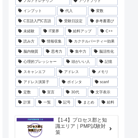
ノルアドレナリン
アウトプット
インプット
代入
変数
C言語入門C言語
受験日設定
参考書選び
未経験
IT業界
給料アップ
C++
読み方
情報収集
カクテルパーティー効果
脳内物質
思考力
集中力
脳活性化
心理的プレッシャー
頭がいい人
記憶
スキャンエフ
アドレス
メモリ
アドレス演算子
ポインタ
scanf
定数
宣言
30代
文字表示
計算
一覧
記号
まとめ
給料
【1-4】プロセス郡と知
識エリア｜PMP試験対
策