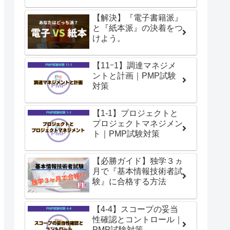
【解決】『電子書籍派』
と『紙本派』の決着をつ
けよう。
【11ｰ1】調達マネジメ
ントと計画｜PMP試験
対策
【1-1】プロジェクトと
プロジェクトマネジメン
ト｜PMP試験対策
【必勝ガイド】独学３ヵ
月で『基本情報技術者試
験』に合格する方法
【4-4】スコープの妥当
性確認とコントロール｜
PMP試験対策