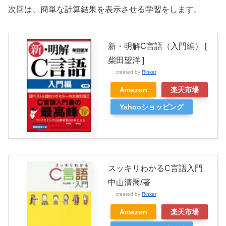
次回は、簡単な計算結果を表示させる学習をします。
新・明解C言語（入門編） [
柴田望洋 ]
created by
Rinker
Amazon
楽天市場
Yahooショッピング
スッキリわかるC言語入門
中山清喬/著
created by
Rinker
Amazon
楽天市場