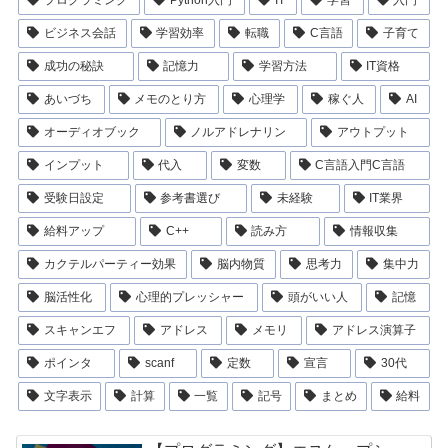
ビジネス会話
学習効率
転職
C言語
子育て
成功の秘訣
記憶力
学習方法
IT資格
あいづち
メモのとり方
心理学
稼ぐ人
AI
オーディオブック
ノルアドレナリン
アウトプット
インプット
代入
変数
C言語入門C言語
受験日設定
参考書選び
未経験
IT業界
給料アップ
C++
読み方
情報収集
カクテルパーティー効果
脳内物質
思考力
集中力
脳活性化
心理的プレッシャー
頭がいい人
記憶
スキャンエフ
アドレス
メモリ
アドレス演算子
ポインタ
scanf
定数
宣言
30代
文字表示
計算
一覧
記号
まとめ
給料