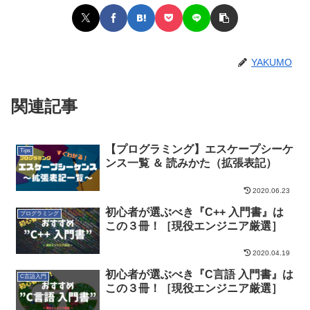
YAKUMO
関連記事
【プログラミング】エスケープシーケ
Tips
ンス一覧 ＆ 読みかた（拡張表記）
2020.06.23
初心者が選ぶべき『C++ 入門書』は
プログラミング
この３冊！［現役エンジニア厳選］
2020.04.19
初心者が選ぶべき『C言語 入門書』は
C言語入門
この３冊！［現役エンジニア厳選］