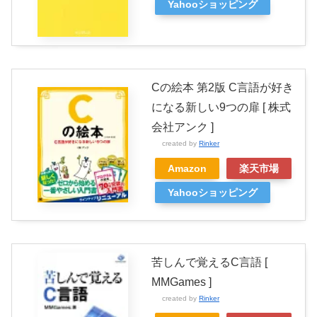
Yahooショッピング
Cの絵本 第2版 C言語が好き
になる新しい9つの扉 [ 株式
会社アンク ]
created by
Rinker
Amazon
楽天市場
Yahooショッピング
苦しんで覚えるC言語 [
MMGames ]
created by
Rinker