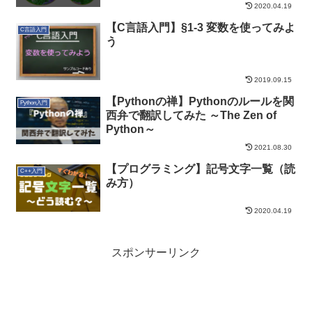
2020.04.19
【C言語入門】§1-3 変数を使ってみよ
C言語入門
う
2019.09.15
【Pythonの禅】Pythonのルールを関
Python入門
西弁で翻訳してみた ～The Zen of
Python～
2021.08.30
【プログラミング】記号文字一覧（読
C++入門
み方）
2020.04.19
スポンサーリンク