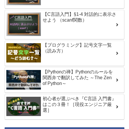
【C言語入門】§1-4 対話的に表示さ
せよう （scanf関数）
【プログラミング】記号文字一覧
（読み方）
【Pythonの禅】Pythonのルールを
関西弁で翻訳してみた ～The Zen
of Python～
初心者が選ぶべき『C言語 入門書』
はこの３冊！［現役エンジニア厳
選］