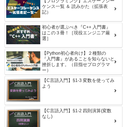
【プログラミング】エスケープシー
ケンス一覧 ＆ 読みかた（拡張表
記）
初心者が選ぶべき『C++ 入門書』
はこの３冊！［現役エンジニア厳
選］
【Python初心者向け】２種類の
『入門書』があることを知らないと
挫折します。（目指せプログラマ
ー）
【C言語入門】§1-3 変数を使ってみ
よう
【C言語入門】§1-2 四則演算(変数
なし)